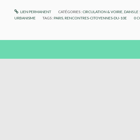
LIEN PERMANENT
CATÉGORIES :
CIRCULATION & VOIRIE
,
DANS LE
URBANISME
TAGS :
PARIS
,
RENCONTRES-CITOYENNES-DU-10E
0
C