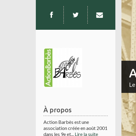
A
Le
À propos
Action Barbès est une
association créée en août 2001
dans les 9e et...
Lire la suite