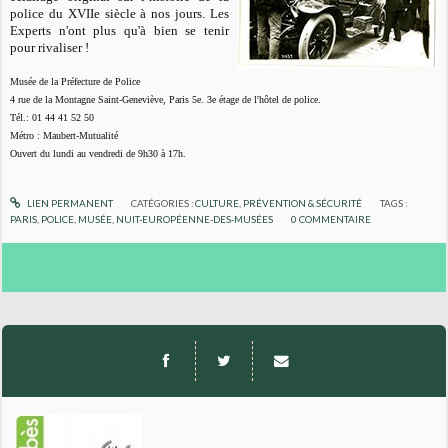
police du XVIIe siècle à nos jours. Les
Experts n'ont plus qu'à bien se tenir
pour rivaliser !
Musée de la Préfecture de Police
4 rue de la Montagne Saint-Geneviève, Paris 5e. 3e étage de l'hôtel de police.
Tél.: 01 44 41 52 50
Métro : Maubert-Mutualité
Ouvert du lundi au vendredi de 9h30 à 17h.
LIEN PERMANENT
CATÉGORIES :
CULTURE
,
PRÉVENTION & SÉCURITÉ
TAGS :
PARIS
,
POLICE
,
MUSÉE
,
NUIT-EUROPÉENNE-DES-MUSÉES
0
COMMENTAIRE