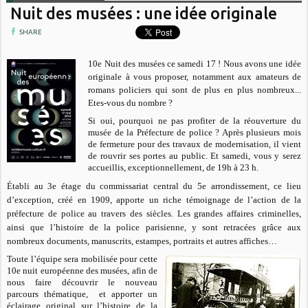
Nuit des musées : une idée originale
SHARE
10e Nuit des musées ce samedi 17 ! Nous avons une idée
originale à vous proposer, notamment aux amateurs de
romans policiers qui sont de plus en plus nombreux...
Etes-vous du nombre ?
Si oui, pourquoi ne pas profiter de la réouverture du
musée de la Préfecture de police ? Après plusieurs mois
de fermeture pour des travaux de modernisation, il vient
de rouvrir ses portes au public. Et samedi, vous y serez
accueillis, exceptionnellement, de 19h à 23 h.
Établi au 3e étage du commissariat central du 5e arrondissement, ce lieu
d’exception, créé en 1909, apporte un riche témoignage de l’action de la
préfecture de police au travers des siècles. Les grandes affaires criminelles,
ainsi que l’histoire de la police parisienne, y sont retracées grâce aux
nombreux documents, manuscrits, estampes, portraits et autres affiches…
Toute l’équipe sera mobilisée pour cette
10e nuit européenne des musées, afin de
nous faire découvrir le nouveau
parcours thématique, et apporter un
éclairage original sur l’histoire de la