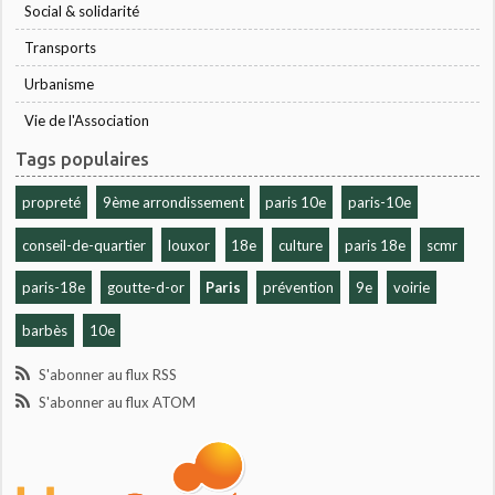
Social & solidarité
Transports
Urbanisme
Vie de l'Association
Tags populaires
propreté
9ème arrondissement
paris 10e
paris-10e
conseil-de-quartier
louxor
18e
culture
paris 18e
scmr
paris-18e
goutte-d-or
Paris
prévention
9e
voirie
barbès
10e
S'abonner au flux RSS
S'abonner au flux ATOM