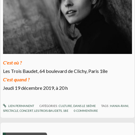
C'est où ?
Les Trois Baudet, 64 boulevard de Clichy, Paris 18e
C'est quand ?
Jeudi 19 décembre 2019, à 20 h
LIEN PERMANENT
CATÉGORIES :
CULTURE
,
DANS LE 18ÈME
TAGS :
HANIA-RANI
,
SPECTACLE
,
CONCERT
,
LES-TROIS-BAUDETS
,
18E
0
COMMENTAIRE