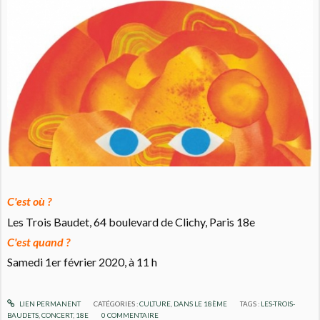
C'est où ?
Les Trois Baudet, 64 boulevard de Clichy, Paris 18e
C'est quand ?
Samedi 1er février 2020, à 11 h
LIEN PERMANENT
CATÉGORIES :
CULTURE
,
DANS LE 18ÈME
TAGS :
LES-TROIS-
BAUDETS
,
CONCERT
,
18E
0
COMMENTAIRE