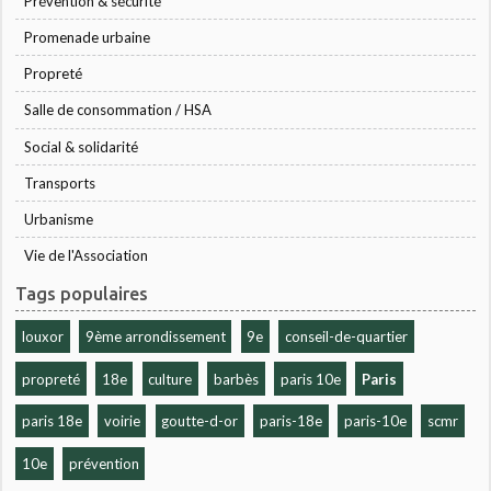
Prévention & sécurité
Promenade urbaine
Propreté
Salle de consommation / HSA
Social & solidarité
Transports
Urbanisme
Vie de l'Association
Tags populaires
louxor
9ème arrondissement
9e
conseil-de-quartier
propreté
18e
culture
barbès
paris 10e
Paris
paris 18e
voirie
goutte-d-or
paris-18e
paris-10e
scmr
10e
prévention