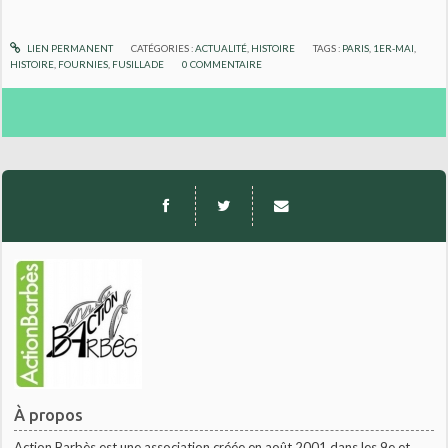
LIEN PERMANENT
CATÉGORIES :
ACTUALITÉ
,
HISTOIRE
TAGS :
PARIS
,
1ER-MAI
,
HISTOIRE
,
FOURNIES
,
FUSILLADE
0
COMMENTAIRE
À propos
Action Barbès est une association créée en août 2001 dans les 9e et...