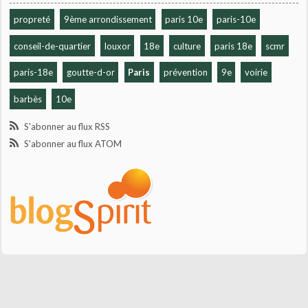
propreté
9ème arrondissement
paris 10e
paris-10e
conseil-de-quartier
louxor
18e
culture
paris 18e
scmr
paris-18e
goutte-d-or
Paris
prévention
9e
voirie
barbès
10e
S'abonner au flux RSS
S'abonner au flux ATOM