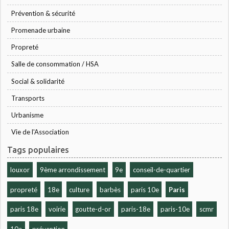
Prévention & sécurité
Promenade urbaine
Propreté
Salle de consommation / HSA
Social & solidarité
Transports
Urbanisme
Vie de l'Association
Tags populaires
louxor
9ème arrondissement
9e
conseil-de-quartier
propreté
18e
culture
barbès
paris 10e
Paris
paris 18e
voirie
goutte-d-or
paris-18e
paris-10e
scmr
10e
prévention