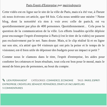
Paris Esprit d'Entreprise
par
mairiedeparis
Cette vidéo est en ligne sur le site de la ville de Paris, mais n'a été vue, à l'heure
où nous écrivons cet article, que 64 fois. Cela nous semble une misère ! Notre
blog, dont la notoriété n'a rien à voir avec celle de paris.fr, est vu
quotidiennement par plus de 400 personnes. Quotidiennement... Cela pose la
question de la communication de la ville. Les efforts louables qu'elle déploie
pour encourager l'esprit d'entreprise à Paris (c'est le titre de la vidéo) ne passent
pas exclusivement par le net. Sans doute. Mais, si le clip réalisé là et en ligne
sur son site, n'a attiré que 64 visiteurs qui ont pris la peine et le temps de le
visionner, est-il bien utile de dépenser des budgets pour un impact si petit ?
Comme nous le clamons dans le titre, l'esprit d'entreprise, les aides pour
conforter les créateurs et leurs résultats, tout cela est bon pour le moral, mais le
moral de bien peu de personnes, au bout du compte.
LIEN PERMANENT
CATÉGORIES :
COMMERCE
,
ECONOMIE
TAGS :
PARIS
,
ESPRIT-
ENTREPRISE
,
CRÉATEURS
,
SÉMAEST
,
PÉPINIÈRES
,
START-UP
,
INCUBATEURS
5
COMMENTAIRES