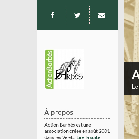
A
Le
À propos
Action Barbès est une
association créée en août 2001
dans les 9e et...
Lire la suite