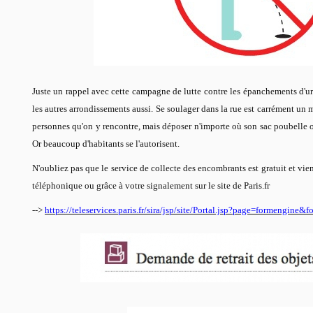
Juste un rappel avec cette campagne de lutte contre les épanchements d'uri
les autres arrondissements aussi. Se soulager dans la rue est carrément un 
personnes qu'on y rencontre, mais déposer n'importe où son sac poubelle o
Or beaucoup d'habitants se l'autorisent.
N'oubliez pas que le service de collecte des encombrants est gratuit et vie
téléphonique ou grâce à votre signalement sur le site de Paris.fr
-->
https://teleservices.paris.fr/sira/jsp/site/Portal.jsp?page=formengine