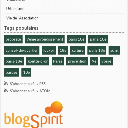
Urbanisme
Vie de l'Association
Tags populaires
propreté
9ème arrondissement
paris 10e
paris-10e
conseil-de-quartier
louxor
18e
culture
paris 18e
scmr
paris-18e
goutte-d-or
Paris
prévention
9e
voirie
barbès
10e
S'abonner au flux RSS
S'abonner au flux ATOM