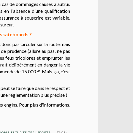
 en cas de dommages causés à autrui.
s en l'absence d'une qualification
assurance à souscrire est variable.
ssureur.
, skateboards ?
t donc pas circuler sur la route mais
 de prudence (allure au pas, ne pas
 les feux tricolores et emprunter les
trait délibérément en danger la vie
amende de 15 000 €. Mais, ça, c'est
peut se faire que dans le respect et
- une réglementation plus précise !
s engins. Pour plus d'informations,
ION & SÉCURITÉ
,
TRANSPORTS
TAGS :