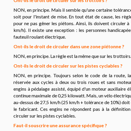
Ont-ils le droit de circuler sur les trottoirs ?
NON, en principe. Mais il semble qu'une certaine tolérance
soit pour l'instant de mise. En tout état de cause, les règ
pour ne pas gêner les piétons. Ainsi, ils doivent circuler à 
km/h). Il existe une exception : les personnes handicapées
fauteuil roulant électrique.
Ont-ils le droit de circuler dans une zone piétonne ?
NON, en principe. La règle est la même que sur les trottoirs
Ont-ils le droit de circuler sur les pistes cyclables ?
NON, en principe. Toujours selon le code de la route, la
réservée aux cycles à deux ou trois roues et sans moteur.
engins à pédalage assisté, équipé d'un moteur auxiliaire 
continue maximale de 0,25 kilowatt. Mais, un vélo électriqu
au-dessus de 27,5 km/h (25 km/h + tolérance de 10%) doit
le fabricant. Ces engins ne répondent pas à la définitio
circuler sur les pistes cyclables.
Faut-il souscrire une assurance spécifique ?