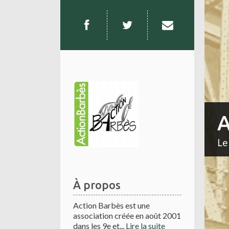
A
Le
À propos
Action Barbès est une
association créée en août 2001
dans les 9e et...
Lire la suite