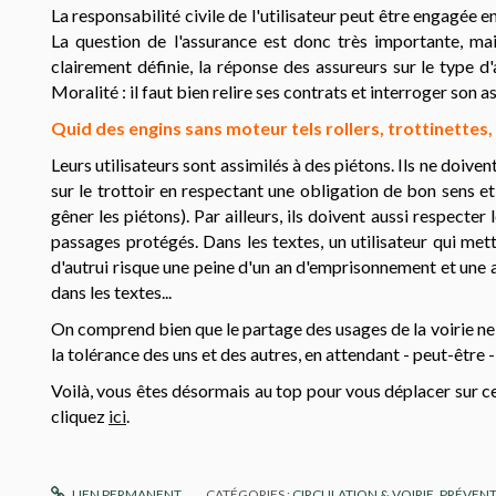
La responsabilité civile de l'utilisateur peut être engagée
La question de l'assurance est donc très importante, mai
clairement définie, la réponse des assureurs sur le type d'
Moralité : il faut bien relire ses contrats et interroger son a
Quid des engins sans moteur tels rollers, trottinettes
Leurs utilisateurs sont assimilés à des piétons. Ils ne doiven
sur le trottoir en respectant une obligation de bon sens et
gêner les piétons). Par ailleurs, ils doivent aussi respecter
passages protégés. Dans les textes, un utilisateur qui met
d'autrui risque une peine d'un an d'emprisonnement et une 
dans les textes...
On comprend bien que le partage des usages de la voirie ne 
la tolérance des uns et des autres, en attendant - peut-être 
Voilà, vous êtes désormais au top pour vous déplacer sur ce
cliquez
ici
.
LIEN PERMANENT
CATÉGORIES :
CIRCULATION & VOIRIE
,
PRÉVENT