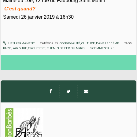
Mairie du 10e, 72 rue du Faubourg Saint Martin
C'est quand?
Samedi 26 janvier 2019 à 16h30
LIEN PERMANENT
CATÉGORIES :
CONVIVIALITÉ
,
CULTURE
,
DANS LE 10ÈME
TAGS :
PARIS
,
PARIS 10E
,
ORCHESTRE
,
CHEMIN DE FER DU NPRD
0
COMMENTAIRE