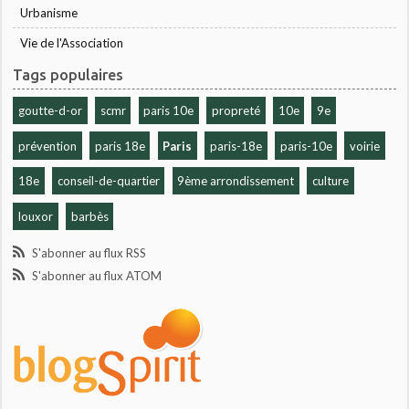
Urbanisme
Vie de l'Association
Tags populaires
goutte-d-or
scmr
paris 10e
propreté
10e
9e
prévention
paris 18e
Paris
paris-18e
paris-10e
voirie
18e
conseil-de-quartier
9ème arrondissement
culture
louxor
barbès
S'abonner au flux RSS
S'abonner au flux ATOM