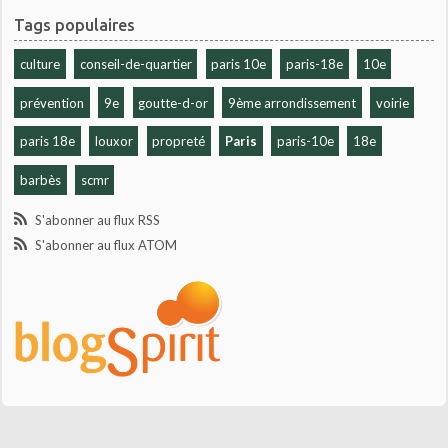
Tags populaires
culture
conseil-de-quartier
paris 10e
paris-18e
10e
prévention
9e
goutte-d-or
9ème arrondissement
voirie
paris 18e
louxor
propreté
Paris
paris-10e
18e
barbès
scmr
S'abonner au flux RSS
S'abonner au flux ATOM