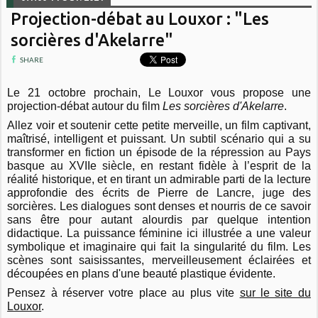
Projection-débat au Louxor : "Les
sorcières d'Akelarre"
SHARE
Le 21 octobre prochain, Le Louxor vous propose une
projection-débat autour du film
Les sorcières d'Akelarre
.
Allez voir et soutenir cette petite merveille, un film captivant,
maîtrisé, intelligent et puissant. Un
subtil scénario qui a su
transformer en fiction un épisode de la répression au Pays
basque au
XVIIe siècle, en restant fidèle à l’esprit de la
réalité historique, et en tirant un admirable parti de
la lecture
approfondie des écrits de Pierre de Lancre, juge des
sorcières. Les dialogues sont denses
et nourris de ce savoir
sans être pour autant alourdis par quelque intention
didactique. La
puissance féminine ici illustrée a une valeur
symbolique et imaginaire qui fait la singularité du
film. Les
scènes sont saisissantes, merveilleusement éclairées et
découpées en plans d'une beauté
plastique évidente.
Pensez à réserver votre place au plus vite
sur le site du
Louxor
.