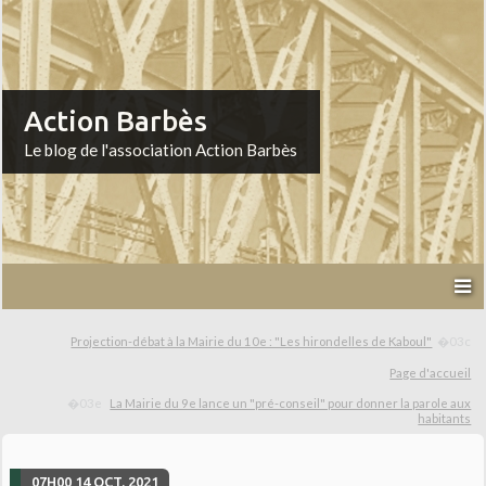
Action Barbès
Le blog de l'association Action Barbès
Projection-débat à la Mairie du 10e : "Les hirondelles de Kaboul"
Page d'accueil
La Mairie du 9e lance un "pré-conseil" pour donner la parole aux
habitants
07H00
14
OCT. 2021