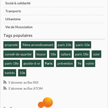
Social & solidarité
Transports
Urbanisme
Vie de l'Association
Tags populaires
propreté
9ème arrondissement
paris 10e
paris-10e
conseil-de-quartier
louxor
18e
culture
paris 18e
scmr
paris-18e
goutte-d-or
Paris
prévention
9e
voirie
barbès
10e
S'abonner au flux RSS
S'abonner au flux ATOM