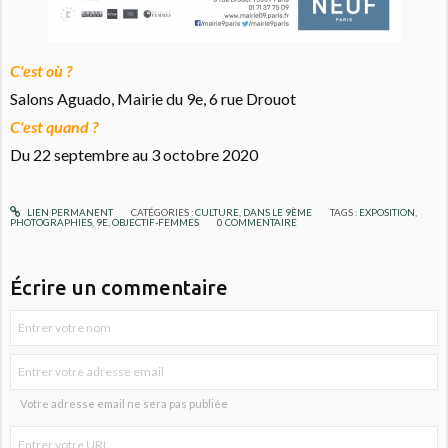
C'est où ?
Salons Aguado, Mairie du 9e, 6 rue Drouot
C'est quand ?
Du 22 septembre au 3 octobre 2020
LIEN PERMANENT
CATÉGORIES :
CULTURE
,
DANS LE 9ÈME
TAGS :
EXPOSITION
,
PHOTOGRAPHIES
,
9E
,
OBJECTIF-FEMMES
0
COMMENTAIRE
Écrire un commentaire
Votre adresse email ne sera pas publiée