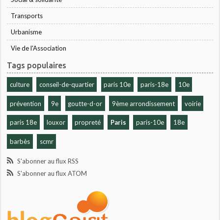
Transports
Urbanisme
Vie de l'Association
Tags populaires
culture
conseil-de-quartier
paris 10e
paris-18e
10e
prévention
9e
goutte-d-or
9ème arrondissement
voirie
paris 18e
louxor
propreté
Paris
paris-10e
18e
barbès
scmr
S'abonner au flux RSS
S'abonner au flux ATOM