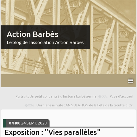
Action Barbès
Le blog de l'association Action Barbès
Portrait : Un petit concentré d’histoire barbésienne
Page d'accueil
Dernière minute : ANNULATION de la Fête de la Goutte d'Or
07H00
24
SEPT. 2020
Exposition : "Vies parallèles"