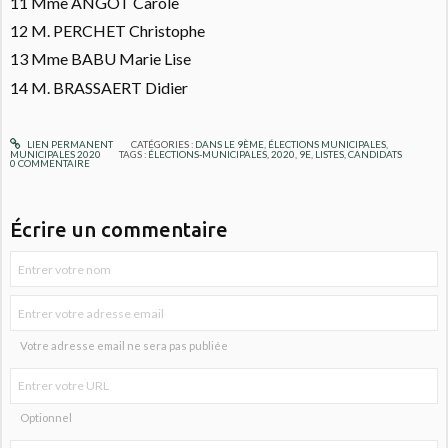
11 Mme ANGOT Carole
12 M. PERCHET Christophe
13 Mme BABU Marie Lise
14 M. BRASSAERT Didier
LIEN PERMANENT
CATÉGORIES :
DANS LE 9ÈME
,
ÉLECTIONS MUNICIPALES
,
MUNICIPALES 2020
TAGS :
ÉLECTIONS-MUNICIPALES
,
2020
,
9E
,
LISTES
,
CANDIDATS
0
COMMENTAIRE
Écrire un commentaire
Votre adresse email ne sera pas publiée
Optionnel