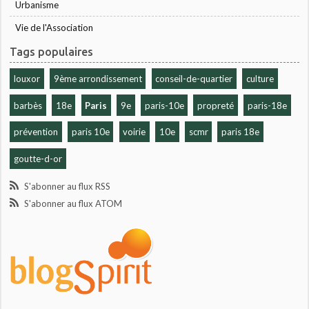
Urbanisme
Vie de l'Association
Tags populaires
louxor
9ème arrondissement
conseil-de-quartier
culture
barbès
18e
Paris
9e
paris-10e
propreté
paris-18e
prévention
paris 10e
voirie
10e
scmr
paris 18e
goutte-d-or
S'abonner au flux RSS
S'abonner au flux ATOM