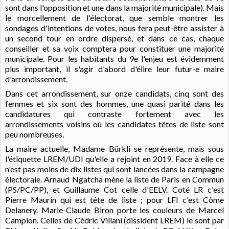
sont dans l'opposition et une dans la majorité municipale). Mais
le morcellement de l'électorat, que semble montrer les
sondages d'intentions de votes, nous fera peut-être assister à
un second tour en ordre dispersé, et dans ce cas, chaque
conseiller et sa voix comptera pour constituer une majorité
municipale. Pour les habitants du 9e l'enjeu est évidemment
plus important, il s'agir d'abord d'élire leur futur-e maire
d'arrondissement.
Dans cet arrondissement, sur onze candidats, cinq sont des
femmes et six sont des hommes, une quasi parité dans les
candidatures qui contraste fortement avec les
arrondissements voisins où les candidates têtes de liste sont
peu nombreuses.
La maire actuelle, Madame Bürkli se représente, mais sous
l'étiquette LREM/UDI qu'elle a rejoint en 2019. Face à elle ce
n'est pas moins de dix listes qui sont lancées dans la campagne
électorale. Arnaud Ngatcha mène la liste de Paris en Commun
(PS/PC/PP), et Guillaume Cot celle d'EELV. Coté LR c'est
Pierre Maurin qui est tête de liste ; pour LFI c'est Côme
Delanery. Marie-Claude Biron porte les couleurs de Marcel
Campion. Celles de Cédric Villani (dissident LREM) le sont par