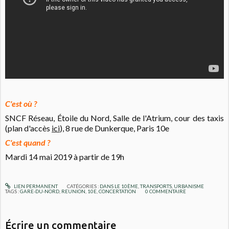
C'est où ?
SNCF Réseau, Étoile du Nord, Salle de l'Atrium, cour des taxis
(plan d'accès
ici
), 8 rue de Dunkerque, Paris 10e
C'est quand ?
Mardi 14 mai 2019 à partir de 19h
LIEN PERMANENT
CATÉGORIES :
DANS LE 10ÈME
,
TRANSPORTS
,
URBANISME
TAGS :
GARE-DU-NORD
,
REUNION
,
10E
,
CONCERTATION
0
COMMENTAIRE
Écrire un commentaire