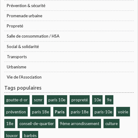
Prévention & sécurité
Promenade urbaine
Propreté
Salle de consommation / HSA
Social & solidarité
Transports
Urbanisme
Vie de l'Association
Tags populaires
goutte-d-or
scmr
paris 10e
propreté
10e
9e
prévention
paris 18e
Paris
paris-18e
paris-10e
voirie
18e
conseil-de-quartier
9ème arrondissement
culture
louxor
barbès