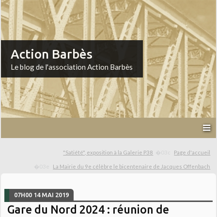
Action Barbès
Le blog de l'association Action Barbès
"Satiété", exposition à la Galerie P38
Page d'accueil
La Mairie du 9e célèbre le bicentenaire de Jacques Offenbach
07H00
14
MAI 2019
Gare du Nord 2024 : réunion de