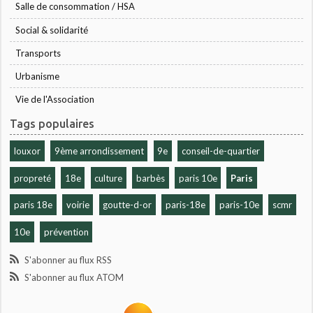
Salle de consommation / HSA
Social & solidarité
Transports
Urbanisme
Vie de l'Association
Tags populaires
louxor
9ème arrondissement
9e
conseil-de-quartier
propreté
18e
culture
barbès
paris 10e
Paris
paris 18e
voirie
goutte-d-or
paris-18e
paris-10e
scmr
10e
prévention
S'abonner au flux RSS
S'abonner au flux ATOM