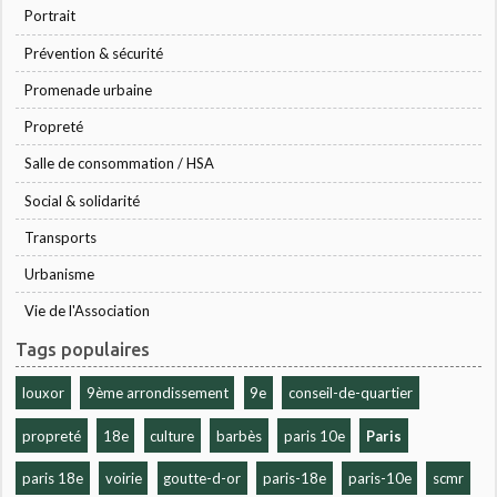
Portrait
Prévention & sécurité
Promenade urbaine
Propreté
Salle de consommation / HSA
Social & solidarité
Transports
Urbanisme
Vie de l'Association
Tags populaires
louxor
9ème arrondissement
9e
conseil-de-quartier
propreté
18e
culture
barbès
paris 10e
Paris
paris 18e
voirie
goutte-d-or
paris-18e
paris-10e
scmr