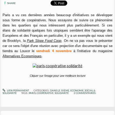
SHARE
Paris a vu ces dernières années beaucoup d'initiatives se développer
sous forme de coopératives. Nous essayons de suivre ce phénomène
dans les quartiers qui nous intéressent plus particulièrement. Si ces
élans de solidarité quelques fois utopiques semblent être l'apanage des
Européens et des Français en particulier, il y a un exemple qui nous vient
de Brooklyn, la
Park Slope Food Coop
. On ne va pas vous le présenter
car ce sera l'objet d'une réunion avec projection d'un documentaire qui se
tiendra au Louxor le
vendredi 4 novembre
à l'initiative du magasine
Alternatives Economiques
.
Cliquer sur l'image pour une meilleure lecture
LIEN PERMANENT
CATÉGORIES :
DANS LE 10ÈME
,
ECONOMIE
,
SOCIAL &
SOLIDARITÉ
TAGS :
PARIS
,
COOPÉRATIVE
,
SOLIDARITÉ
2
COMMENTAIRES