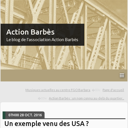
Action Barbès
Le blog de l'association Action Barbès
Musiques actuelles au centre FGO Barbara
Page d'accueil
Action Barbès : un nom connu au-delà du quartier...
07H00
28
OCT. 2016
Un exemple venu des USA ?