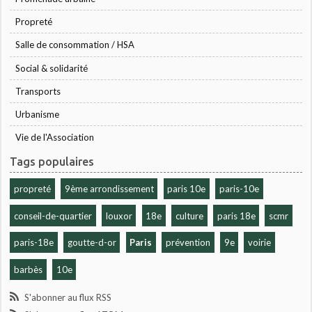
Propreté
Salle de consommation / HSA
Social & solidarité
Transports
Urbanisme
Vie de l'Association
Tags populaires
propreté
9ème arrondissement
paris 10e
paris-10e
conseil-de-quartier
louxor
18e
culture
paris 18e
scmr
paris-18e
goutte-d-or
Paris
prévention
9e
voirie
barbès
10e
S'abonner au flux RSS