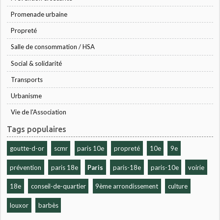
Promenade urbaine
Propreté
Salle de consommation / HSA
Social & solidarité
Transports
Urbanisme
Vie de l'Association
Tags populaires
goutte-d-or
scmr
paris 10e
propreté
10e
9e
prévention
paris 18e
Paris
paris-18e
paris-10e
voirie
18e
conseil-de-quartier
9ème arrondissement
culture
louxor
barbès