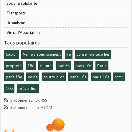
Social & solidarité
Transports
Urbanisme
Vie de l'Association
Tags populaires
louxor
9ème arrondissement
9e
conseil-de-quartier
propreté
18e
culture
barbès
paris 10e
Paris
paris 18e
voirie
goutte-d-or
paris-18e
paris-10e
scmr
10e
prévention
S'abonner au flux RSS
S'abonner au flux ATOM