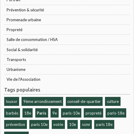
Prévention & sécurité
Promenade urbaine
Propreté
Salle de consommation / HSA
Social & solidarité
Transports
Urbanisme
Vie de l'Association
Tags populaires
louxor
9ème arrondissement
conseil-de-quartier
culture
barbès
18e
Paris
9e
paris-10e
propreté
paris-18e
prévention
paris 10e
voirie
10e
scmr
paris 18e