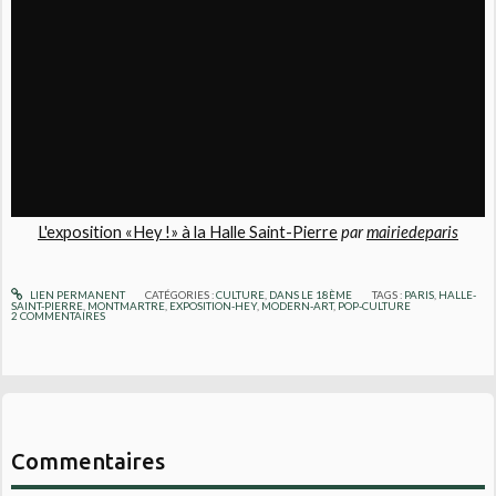
L'exposition «Hey !» à la Halle Saint-Pierre
par
mairiedeparis
LIEN PERMANENT
CATÉGORIES :
CULTURE
,
DANS LE 18ÈME
TAGS :
PARIS
,
HALLE-
SAINT-PIERRE
,
MONTMARTRE
,
EXPOSITION-HEY
,
MODERN-ART
,
POP-CULTURE
2
COMMENTAIRES
Commentaires