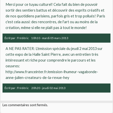
Merci pour ce tuyau culturel! Cela fait du bien de pouvoir
sortir des sentiers battus et découvrir des esprits créatifs et
de nos quotidiens parisiens, parfois gris et trop pollués! Paris
c'est cela aussi: des rencontres, de l'art ou au moins de la
création, même si elle ne plaît pas à tout le monde!
Écrit par :
Frédéric
10h10
-
mardi 05
mars 2013
A NE PAS RATER: L'émission spéciale du jeudi 2 mai 2013 sur
cette expo de la Halle Saint Pierre, avec un entretien très
intéressant et riche pour comprendre le parcours et les
oeuvres:
http://www.franceinter.fr/emission-lhumeur-vagabonde-
anne-julien-createurs-de-la-revue-hey
Écrit par :
Frédéric
20h20
-
jeudi 02
mai 2013
Les commentaires sont fermés.