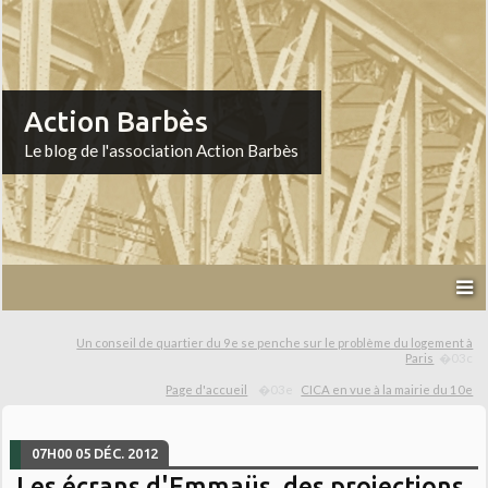
Action Barbès
Le blog de l'association Action Barbès
Un conseil de quartier du 9e se penche sur le problème du logement à
Paris
Page d'accueil
CICA en vue à la mairie du 10e
07H00
05
DÉC. 2012
Les écrans d'Emmaüs, des projections