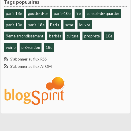
Tags populaires
paris 18e
goutte-d-or
paris-10e
9e
conseil-de-quartier
paris 10e
paris-18e
Paris
scmr
louxor
9ème arrondissement
barbès
culture
propreté
10e
voirie
prévention
18e
S'abonner au flux RSS
S'abonner au flux ATOM