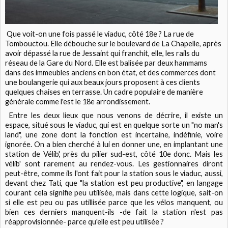
Que voit-on une fois passé le viaduc, côté 18e ? La rue de
Tombouctou. Elle débouche sur le boulevard de La Chapelle, après
avoir dépassé la rue de Jessaint qui franchit, elle, les rails du
réseau de la Gare du Nord. Elle est balisée par deux hammams
dans des immeubles anciens en bon état, et des commerces dont
une boulangerie qui aux beaux jours proposent à ces clients
quelques chaises en terrasse. Un cadre populaire de manière
générale comme l'est le 18e arrondissement.
Entre les deux lieux que nous venons de décrire, il existe un
espace, situé sous le viaduc, qui est en quelque sorte un "no man's
land", une zone dont la fonction est incertaine, indéfinie, voire
ignorée. On a bien cherché à lui en donner une, en implantant une
station de Vélib', près du pilier sud-est, côté 10e donc. Mais les
vélib' sont rarement au rendez-vous. Les gestionnaires diront
peut-être, comme ils l'ont fait pour la station sous le viaduc, aussi,
devant chez Tati, que "la station est peu productive", en langage
courant cela signifie peu utilisée, mais dans cette logique, sait-on
si elle est peu ou pas utillisée parce que les vélos manquent, ou
bien ces derniers manquent-ils -de fait la station n'est pas
réapprovisionnée- parce qu'elle est peu utilisée ?