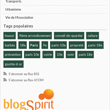
Transports
Urbanisme
Vie de l'Association
Tags populaires
louxor
9ème arrondissement
conseil-de-quartier
culture
barbès
18e
Paris
9e
paris-10e
propreté
paris-18e
prévention
paris 10e
voirie
10e
scmr
paris 18e
goutte-d-or
S'abonner au flux RSS
S'abonner au flux ATOM