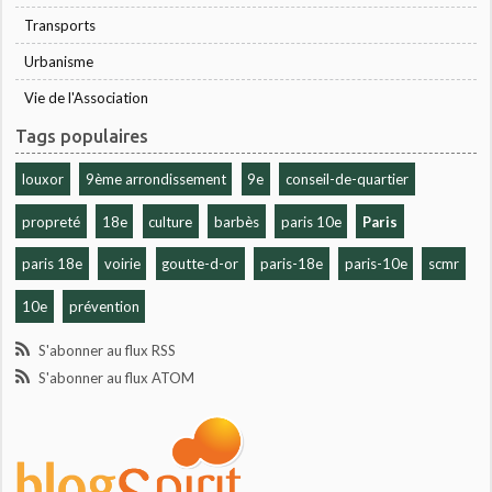
Transports
Urbanisme
Vie de l'Association
Tags populaires
louxor
9ème arrondissement
9e
conseil-de-quartier
propreté
18e
culture
barbès
paris 10e
Paris
paris 18e
voirie
goutte-d-or
paris-18e
paris-10e
scmr
10e
prévention
S'abonner au flux RSS
S'abonner au flux ATOM