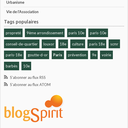
Urbanisme
Vie de l'Association
Tags populaires
propreté
9ème arrondissement
paris 10e
paris-10e
conseil-de-quartier
louxor
18e
culture
paris 18e
scmr
paris-18e
goutte-d-or
Paris
prévention
9e
voirie
barbès
10e
S'abonner au flux RSS
S'abonner au flux ATOM