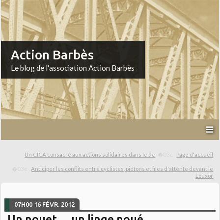
Action Barbès
Le blog de l'association Action Barbès
Un CICA consacré aux actions solidaires dans le 9e
Page d'accueil
Anticiper les conflits entre cyclistes, piétons et files d'attente devant le
Louxor
07H00
16
FÉVR. 2012
Un nouet.... un linge noué