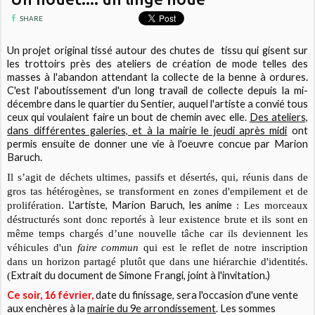
SHARE
Un projet original tissé autour des chutes de tissu qui gisent sur
les trottoirs près des ateliers de création de mode telles des
masses à l'abandon attendant la collecte de la benne à ordures.
C'est l'aboutissement d'un long travail de collecte depuis la mi-
décembre dans le quartier du Sentier, auquel l'artiste a convié tous
ceux qui voulaient faire un bout de chemin avec elle.
Des ateliers,
dans différentes galeries, et à la mairie le jeudi après midi
ont
permis ensuite de donner une vie à l'oeuvre concue par Marion
Baruch.
Il s’agit de déchets ultimes, passifs et désertés, qui, réunis dans de
gros tas hétérogènes, se transforment en
zones d'empilement et de
L'artiste, Marion Baruch, les anime
prolifération.
:
Les morceaux
déstructurés sont donc reportés à leur existence brute et ils sont en
même temps chargés d’une nouvelle tâche
car ils deviennent les
véhicules d'un
faire commun
qui est le reflet de notre inscription
dans un horizon partagé plutôt que dans une hiérarchie d'identités.
Extrait du document de Simone Frangi, joint à l'invitation.)
(
Ce soir, 16 février,
date du finissage, sera l'occasion d'une vente
aux enchères à la
mairie du 9e arrondissement
. Les sommes