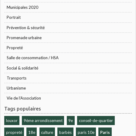
Municipales 2020
Portrait
Prévention & sécurité
Promenade urbaine
Propreté
Salle de consommation / HSA
Social & solidarité
Transports
Urbanisme
Vie de l'Association
Tags populaires
louxor
9ème arrondissement
9e
conseil-de-quartier
propreté
18e
culture
barbès
paris 10e
Paris