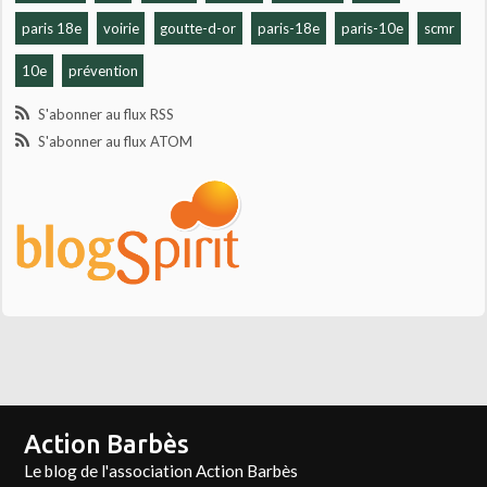
paris 18e
voirie
goutte-d-or
paris-18e
paris-10e
scmr
10e
prévention
S'abonner au flux RSS
S'abonner au flux ATOM
Action Barbès
Le blog de l'association Action Barbès