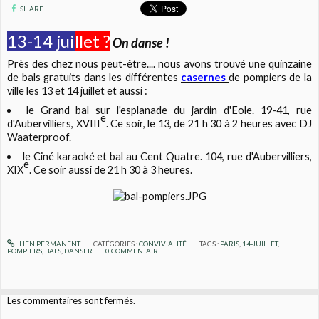
SHARE
13-14 jui
llet ?
On danse !
Près des chez nous peut-être.... nous avons trouvé une quinzaine
de bals gratuits dans les différentes
casernes
de pompiers de la
ville les 13 et 14 juillet et aussi :
le Grand bal sur l'esplanade du jardin d'Eole. 19-41, rue
e
d'Aubervilliers, XVIII
. Ce soir, le 13, de 21 h 30 à 2 heures avec DJ
Waaterproof.
le Ciné karaoké et bal au Cent Quatre. 104, rue d'Aubervilliers,
e
XIX
. Ce soir aussi de 21 h 30 à 3 heures.
LIEN PERMANENT
CATÉGORIES :
CONVIVIALITÉ
TAGS :
PARIS
,
14-JUILLET
,
POMPIERS
,
BALS
,
DANSER
0
COMMENTAIRE
Les commentaires sont fermés.