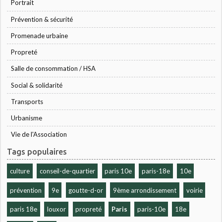
Portrait
Prévention & sécurité
Promenade urbaine
Propreté
Salle de consommation / HSA
Social & solidarité
Transports
Urbanisme
Vie de l'Association
Tags populaires
culture
conseil-de-quartier
paris 10e
paris-18e
10e
prévention
9e
goutte-d-or
9ème arrondissement
voirie
paris 18e
louxor
propreté
Paris
paris-10e
18e