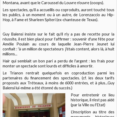
Montana, avant que le Caroussel du Louvre n'ouvre (ooops).
Les spectacles, qu'il a accueillis ou coproduits, auront touché tous
les publics, à un moment ou à un autre, de Lorenzaccio au Hip-
Hop, à Fame et Sharleen Spiteri (ex-chanteuse de Texas).
Guy Balensi insiste sur le fait qu'il n'y a
pas de recette pour la
réussite
, il est bien placé pour l'affirmer : souvenir d'une fête pour
Amélie Poulain au cours de laquelle Jean-Pierre Jeunet lui
confiait : 'à un million de spectateurs j'étais content, alors là, à huit
millions...
Hair
qui semblait un bon pari a perdu de l'argent : les frais pour
monter un spectacle sont lourds et difficiles à amortir.
Le Trianon rentrait quelquefois en coproduction parmi les
partenaires du financement des spectacles. (
cf.
les deux tarifs
proposés aux Tréteaux, à moins de 6000 entrées, et à plus...Guy
Balensi lui-même a été étonné du succès.)
Pour entretenir ce lieu
historique, il n'est pas aidé
(par la Ville ou l'Etat)
L'inscription au titre des
monuments historiques