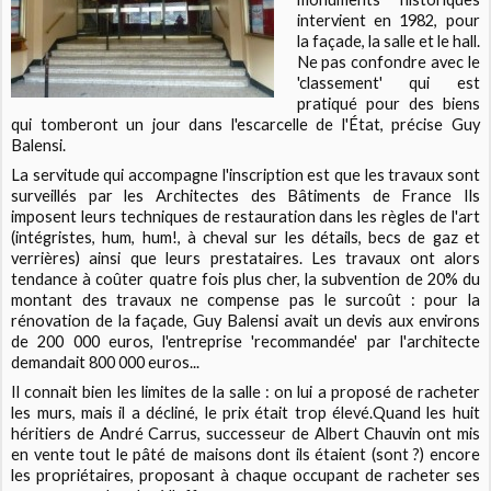
intervient en 1982, pour
la façade, la salle et le hall.
Ne pas confondre avec le
'classement' qui est
pratiqué pour des biens
qui tomberont un jour dans l'escarcelle de l'État, précise Guy
Balensi.
La servitude qui accompagne l'inscription est que les travaux sont
surveillés par les Architectes des Bâtiments de France Ils
imposent leurs techniques de restauration dans les règles de l'art
(intégristes, hum, hum!, à cheval sur les détails, becs de gaz et
verrières) ainsi que leurs prestataires. Les travaux ont alors
tendance à coûter quatre fois plus cher, la subvention de 20% du
montant des travaux ne compense pas le surcoût : pour la
rénovation de la façade, Guy Balensi avait un devis aux environs
de 200 000 euros, l'entreprise 'recommandée' par l'architecte
demandait 800 000 euros...
Il connait bien les limites de la salle : on lui a proposé de racheter
les murs, mais il a décliné, le prix était trop élevé.Quand les huit
héritiers de André Carrus, successeur de Albert Chauvin ont mis
en vente tout le pâté de maisons dont ils étaient (sont ?) encore
les propriétaires, proposant à chaque occupant de racheter ses