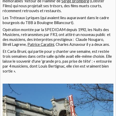
mémorables '
Retour de Flamme'
de
Serge Bromberg
(Lobster
Films) qui nous projetait ses trésors, des films muets courts,
récemment retrouvés et restaurés.
Les
Tréteaux Lyriques
(qui avaient lieu auparavant dans le cadre
bourgeois du TBB à Boulogne Billancourt).
Opération montée par la SPEDIDAM depuis 1992, les
Nuits des
Musiciens
, retransmises par FR3, ont attiré un nouveau public et
des musiciens, des interprètes prestigieux : Claude Nougaro,
Bireli Lagrene,
Patrice Caratini
, Charles Aznavour il y a deux ans.
Et Carla Bruni, qui partie pour y chanter une semaine, est restée
trois semaines dans cette salle qu'elle avait elle-même choisie. Elle
laisse le souvenir d'une 'grande pro, pas prise de tête' : « entourée
par 4 musiciens, dont Louis Bertignac, elle s'en est vraiment bien
sortie ».