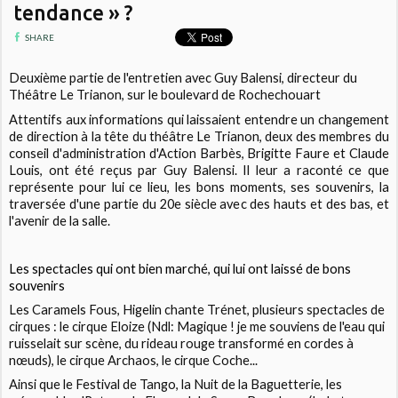
tendance » ?
SHARE
Deuxième partie de l'entretien avec Guy Balensi, directeur du
Théâtre Le Trianon, sur le boulevard de Rochechouart
Attentifs aux informations qui laissaient entendre un changement
de direction à la tête du théâtre Le Trianon, deux des membres du
conseil d'administration d'Action Barbès, Brigitte Faure et Claude
Louis, ont été reçus par Guy Balensi. Il leur a raconté ce que
représente pour lui ce lieu, les bons moments, ses souvenirs, la
traversée d'une partie du 20e siècle avec des hauts et des bas, et
l'avenir de la salle.
Les spectacles qui ont bien marché, qui lui ont laissé de bons
souvenirs
Les
Caramels Fous
,
Higelin chante Trénet
, plusieurs spectacles de
cirques : le cirque
Eloize
(Ndl: Magique ! je me souviens de l'eau qui
ruisselait sur scène, du rideau rouge transformé en cordes à
nœuds), le cirque
Archaos
, le cirque
Coche...
Ainsi que le
Festival de Tango
, la
Nuit de la Baguetterie
, les