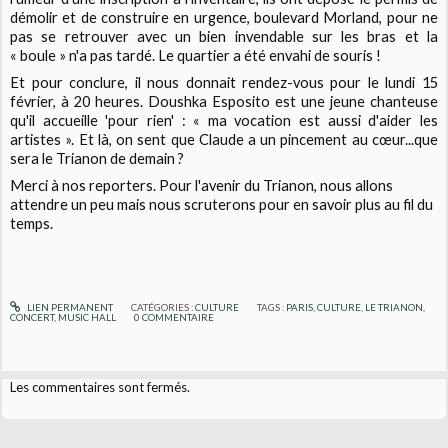
démolir et de construire en urgence, boulevard Morland, pour ne
pas se retrouver avec un bien invendable sur les bras et la
« boule » n'a pas tardé. Le quartier a été envahi de souris !
Et pour conclure, il nous donnait rendez-vous pour le lundi 15
février, à 20 heures. Doushka Esposito est une jeune chanteuse
qu'il accueille 'pour rien' :
« ma vocation est aussi d'aider les
artistes ».
Et là, on sent que Claude a un pincement au cœur...que
sera le Trianon de demain ?
Merci à nos reporters. Pour l'avenir du Trianon, nous allons
attendre un peu mais nous scruterons pour en savoir plus au fil du
temps.
LIEN PERMANENT
CATÉGORIES :
CULTURE
TAGS :
PARIS
,
CULTURE
,
LE TRIANON
,
CONCERT
,
MUSIC HALL
0
COMMENTAIRE
Les commentaires sont fermés.