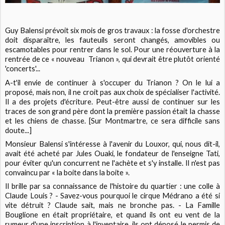
Guy Balensi prévoit six mois de gros travaux : la fosse d'orchestre
doit disparaître, les fauteuils seront changés, amovibles ou
escamotables pour rentrer dans le sol. Pour une réouverture à la
rentrée de ce « nouveau Trianon », qui devrait être plutôt orienté
'concerts'...
A-t'il envie de continuer à s'occuper du Trianon ? On le lui a
proposé, mais non, il ne croit pas aux choix de spécialiser l'activité.
Il a des projets d'écriture. Peut-être aussi de continuer sur les
traces de son grand père dont la première passion était la chasse
et les chiens de chasse. [Sur Montmartre, ce sera difficile sans
doute...]
Monsieur Balensi s'intéresse à l'avenir du Louxor, qui, nous dit-il,
avait été acheté par Jules Ouaki, le fondateur de l'enseigne Tati,
pour éviter qu'un concurrent ne l'achète et s'y installe. Il n'est pas
convaincu par « la boite dans la boite ».
Il brille par sa connaissance de l'histoire du quartier : une colle à
Claude Louis ? - Savez-vous pourquoi le cirque Médrano a été si
vite détruit ? Claude sait, mais ne bronche pas. - La Famille
Bouglione en était propriétaire, et quand ils ont eu vent de la
rumeur d'une inscription à l'inventaire, ils ont déposé le permis de