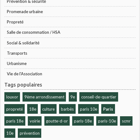
Prévention & sécurité
Promenade urbaine
Propreté
Salle de consommation / HSA
Social & solidarité
Transports
Urbanisme
Vie de l'Association
Tags populaires
louxor
9ème arrondissement
9e
conseil-de-quartier
propreté
18e
culture
barbès
paris 10e
Paris
paris 18e
voirie
goutte-d-or
paris-18e
paris-10e
scmr
10e
prévention