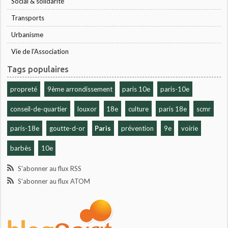
Social & solidarité
Transports
Urbanisme
Vie de l'Association
Tags populaires
propreté
9ème arrondissement
paris 10e
paris-10e
conseil-de-quartier
louxor
18e
culture
paris 18e
scmr
paris-18e
goutte-d-or
Paris
prévention
9e
voirie
barbès
10e
S'abonner au flux RSS
S'abonner au flux ATOM