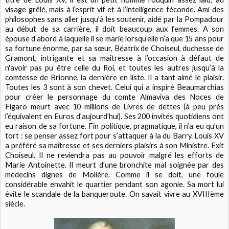
visage grêlé, mais à l’esprit vif et à l’intelligence féconde. Ami des
philosophes sans aller jusqu’à les soutenir, aidé par la Pompadour
au début de sa carrière, il doit beaucoup aux femmes. A son
épouse d’abord à laquelle il se marie lorsqu’elle n’a que 15 ans pour
sa fortune énorme, par sa sœur, Béatrix de Choiseul, duchesse de
Gramont, intrigante et sa maîtresse à l’occasion à défaut de
n'avoir pas pu être celle du Roi, et toutes les autres jusqu’à la
comtesse de Brionne, la dernière en liste. Il a tant aimé le plaisir.
Toutes les 3 sont à son chevet. Celui qui a inspiré Beaumarchias
pour créer le personnage du comte Almaviva des Noces de
Figaro meurt avec 10 millions de Livres de dettes (à peu près
l’équivalent en Euros d’aujourd’hui). Ses 200 invités quotidiens ont
eu raison de sa fortune. Fin politique, pragmatique, il n’a eu qu’un
tort : se penser assez fort pour s’attaquer à la du Barry. Louis XV
a préféré sa maîtresse et ses derniers plaisirs à son Ministre. Exit
Choiseul. Il ne reviendra pas au pouvoir malgré les efforts de
Marie Antoinette. Il meurt d’une bronchite mal soignée par des
médecins dignes de Molière. Comme il se doit, une foule
considérable envahit le quartier pendant son agonie. Sa mort lui
évite le scandale de la banqueroute. On savait vivre au XVIIIème
siècle.