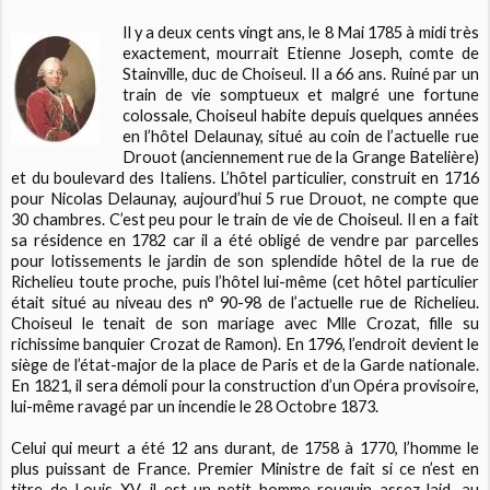
Il y a deux cents vingt ans, le 8 Mai 1785 à midi très
exactement, mourrait Etienne Joseph, comte de
Stainville, duc de Choiseul. Il a 66 ans. Ruiné par un
train de vie somptueux et malgré une fortune
colossale, Choiseul habite depuis quelques années
en l’hôtel Delaunay, situé au coin de l’actuelle rue
Drouot (anciennement rue de la Grange Batelière)
et du boulevard des Italiens. L’hôtel particulier, construit en 1716
pour Nicolas Delaunay, aujourd’hui 5 rue Drouot, ne compte que
30 chambres. C’est peu pour le train de vie de Choiseul. Il en a fait
sa résidence en 1782 car il a été obligé de vendre par parcelles
pour lotissements le jardin de son splendide hôtel de la rue de
Richelieu toute proche, puis l’hôtel lui-même (cet hôtel particulier
était situé au niveau des n° 90-98 de l’actuelle rue de Richelieu.
Choiseul le tenait de son mariage avec Mlle Crozat, fille su
richissime banquier Crozat de Ramon). En 1796, l’endroit devient le
siège de l’état-major de la place de Paris et de la Garde nationale.
En 1821, il sera démoli pour la construction d’un Opéra provisoire,
lui-même ravagé par un incendie le 28 Octobre 1873.
Celui qui meurt a été 12 ans durant, de 1758 à 1770, l’homme le
plus puissant de France. Premier Ministre de fait si ce n’est en
titre de Louis XV, il est un petit homme rouquin assez laid, au