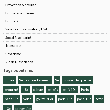
Prévention & sécurité
Promenade urbaine
Propreté
Salle de consommation / HSA
Social & solidarité
Transports
Urbanisme
Vie de l'Association
Tags populaires
louxor
9ème arrondissement
9e
conseil-de-quartier
propreté
18e
culture
barbès
paris 10e
Paris
paris 18e
voirie
goutte-d-or
paris-18e
paris-10e
scmr
10e
prévention