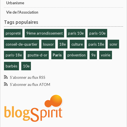
Urbanisme
Vie de l'Association
Tags populaires
propreté
9ème arrondissement
paris 10e
paris-10e
conseil-de-quartier
louxor
18e
culture
paris 18e
scmr
paris-18e
goutte-d-or
Paris
prévention
9e
voirie
barbès
10e
S'abonner au flux RSS
S'abonner au flux ATOM