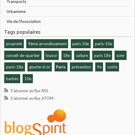
Transports
Urbanisme
Vie de l'Association
Tags populaires
propreté
9ème arrondissement
paris 10e
paris-10e
conseil-de-quartier
louxor
18e
culture
paris 18e
scmr
paris-18e
goutte-d-or
Paris
prévention
9e
voirie
barbès
10e
S'abonner au flux RSS
S'abonner au flux ATOM