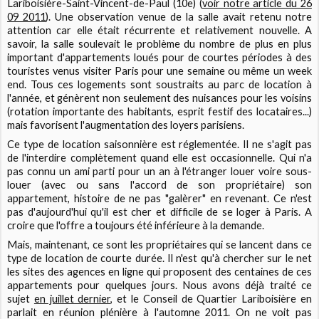
Lariboisière-Saint-Vincent-de-Paul (10e) (
voir notre article du 26
09 2011
). Une observation venue de la salle avait retenu notre
attention car elle était récurrente et relativement nouvelle. A
savoir, la salle soulevait le problème du nombre de plus en plus
important d'appartements loués pour de courtes périodes à des
touristes venus visiter Paris pour une semaine ou même un week
end. Tous ces logements sont soustraits au parc de location à
l'année, et génèrent non seulement des nuisances pour les voisins
(rotation importante des habitants, esprit festif des locataires...)
mais favorisent l'augmentation des loyers parisiens.
Ce type de location saisonnière est réglementée. Il ne s'agit pas
de l'interdire complètement quand elle est occasionnelle. Qui n'a
pas connu un ami parti pour un an à l'étranger louer voire sous-
louer (avec ou sans l'accord de son propriétaire) son
appartement, histoire de ne pas "galèrer" en revenant. Ce n'est
pas d'aujourd'hui qu'il est cher et difficile de se loger à Paris. A
croire que l'offre a toujours été inférieure à la demande.
Mais, maintenant, ce sont les propriétaires qui se lancent dans ce
type de location de courte durée. Il n'est qu'à chercher sur le net
les sites des agences en ligne qui proposent des centaines de ces
appartements pour quelques jours. Nous avons déjà traité ce
sujet
en juillet dernier
, et le Conseil de Quartier Lariboisière en
parlait en réunion plénière à l'automne 2011. On ne voit pas