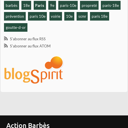
barbès
18e
Paris
9e
paris-10e
propreté
paris-18e
prévention
paris 10e
voirie
10e
scmr
paris 18e
goutte-d-or
S'abonner au flux RSS
S'abonner au flux ATOM
Action Barbès