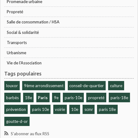
Promenade urbaine
Propreté
Salle de consommation / HSA
Social & solidarité
Transports
Urbanisme
Vie de l'Association
Tags populaires
louxor
9ème arrondissement
conseil-de-quartier
culture
barbès
18e
Paris
9e
paris-10e
propreté
paris-18e
prévention
paris 10e
voirie
10e
scmr
paris 18e
goutte-d-or
S'abonner au flux RSS