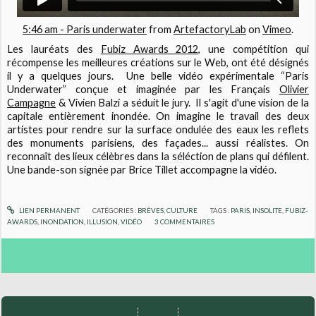
5:46 am - Paris underwater
from
ArtefactoryLab
on
Vimeo
.
Les lauréats des
Fubiz Awards 2012,
une compétition qui
récompense les meilleures créations sur le Web, ont été désignés
il y a quelques jours. Une belle vidéo expérimentale “Paris
Underwater” conçue et imaginée par les Français
Olivier
Campagne
& Vivien Balzi a séduit le jury. Il s'agit d'une vision de la
capitale entièrement inondée. On imagine le travail des deux
artistes pour rendre sur la surface ondulée des eaux les reflets
des monuments parisiens, des façades... aussi réalistes. On
reconnaît des lieux célèbres dans la séléction de plans qui défilent.
Une bande-son signée par Brice Tillet accompagne la vidéo.
LIEN PERMANENT
CATÉGORIES :
BRÈVES
,
CULTURE
TAGS :
PARIS
,
INSOLITE
,
FUBIZ-
AWARDS
,
INONDATION
,
ILLUSION
,
VIDÉO
3
COMMENTAIRES