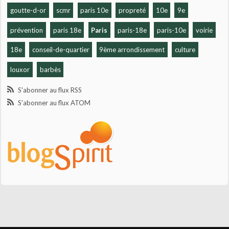
goutte-d-or
scmr
paris 10e
propreté
10e
9e
prévention
paris 18e
Paris
paris-18e
paris-10e
voirie
18e
conseil-de-quartier
9ème arrondissement
culture
louxor
barbès
S'abonner au flux RSS
S'abonner au flux ATOM