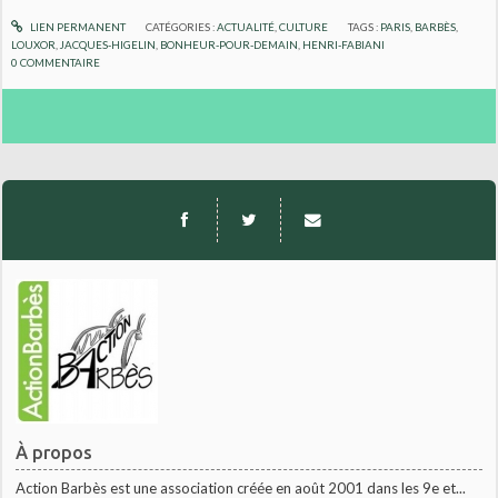
LIEN PERMANENT
CATÉGORIES :
ACTUALITÉ
,
CULTURE
TAGS :
PARIS
,
BARBÈS
,
LOUXOR
,
JACQUES-HIGELIN
,
BONHEUR-POUR-DEMAIN
,
HENRI-FABIANI
0
COMMENTAIRE
À propos
Action Barbès est une association créée en août 2001 dans les 9e et...