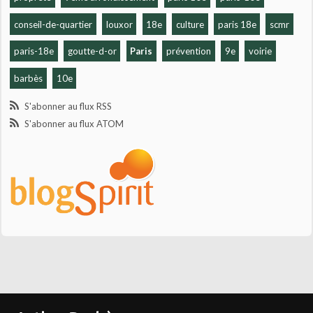
conseil-de-quartier
louxor
18e
culture
paris 18e
scmr
paris-18e
goutte-d-or
Paris
prévention
9e
voirie
barbès
10e
S'abonner au flux RSS
S'abonner au flux ATOM