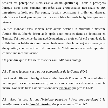
tension est perceptible. Mais c'est aussi un quartier qui nous a protègées
lorsque nous nous sommes opposées aux groupuscules néo-nazis et aux
intégristes catholiques. Par contre, l'action consistant à brûler un drapeau
salafiste a été mal perçue, pourtant, ce sont bien les seuls intégristes que nous
visons.
Soutien étonnant aussi lorsque nous avons défendu la
militante tunisienne
Amina Sbou
i, libérée début août après deux mois et demi de détention en
Tunisie. J'ai moi-même été incarcérée pendant un mois et j'ai été étonnée de la
solidarité des habitants (presque exclusivement des hommes) et commerçants
du quartier, « nous avions osé traverser la Méditerranée » et cela apportait
comme une reconnaissance.
On peut dire que le fait d'être associées au LMP nous protège.
AB : Et avec la mairie et d'autres associations de la Goutte d'Or?
Les élus du 18e ont témoigné leur soutien lors de l'incendie. Nous souhaitons
ne pas politiser notre mouvement, nous n'avons donc pas de contact avec la
mairie. Nos seuls liens associatifs sont avec
Procréart
qui gère le LMP.
AB : Avec les associations féministes peut-être ? Avez vous participé à la
manifestation sur la
Panthéonisation
des femmes lundi 26 août?