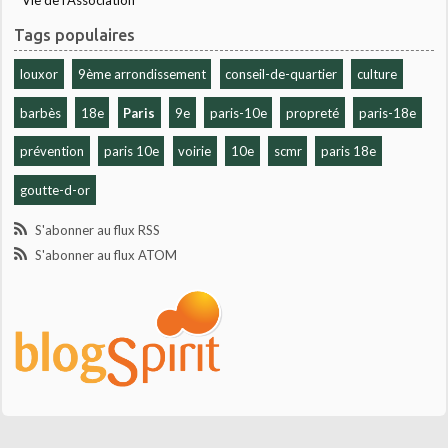
Vie de l'Association
Tags populaires
louxor
9ème arrondissement
conseil-de-quartier
culture
barbès
18e
Paris
9e
paris-10e
propreté
paris-18e
prévention
paris 10e
voirie
10e
scmr
paris 18e
goutte-d-or
S'abonner au flux RSS
S'abonner au flux ATOM