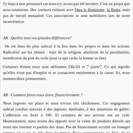
J'y étais à titre personnel car nous n'y avons pas été invitées. C'est un projet que
nous soutenons. Des contacts existent avec
Osez le féminisme
,
la Barbe
, mais
pas de travail mutualisé. Ces associations se sont mobilisées lors de notre
incarcération.
AB : Quelles sont vos grandes différences?
On est dans du plus radical à la fois dans les propos et dans les actions.
Radicalité sur les idéaux : rejet de la religion, abolition de la prostitution,
interdiction du port du voile (tout ce qui cache la femme en fait).
Certaines d'entre nous sont militantes 24h/24 et 7 jours/7. Ce qui signifie
qu'elles n'ont pas d'emploi et se consacrent entièrement à la cause. Ici, nous
sommes deux permanentes.
AB : Comment faites-vous alors, financièrement ?
Nous logeons sur place et nous vivons très chichement. Cet engagement
radical conduit souvent à des ruptures familiales, à des situations de galère.
L'adhésion est fixée à 10€. Et certaines de nos actions ont un coût.
Heureusement, nous avons des apports avec la vente de produits dérivés sur
notre site internet et parfois des dons. Pas de financement occulte ou étranger
comme on a pu le lire dans la presse. Nous soupçonnons la
Voix de la