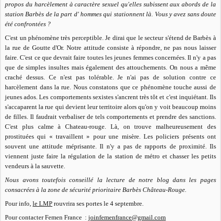
propos du harcèlement à caractère sexuel qu'elles subissent aux abords de la
station Barbès de la part d' hommes qui stationnent là. Vous y avez sans doute
été confrontées ?
C'est un phénomène très perceptible. Je dirai que le secteur s'étend de Barbès à
la rue de Goutte d'Or. Notre attitude consiste à répondre, ne pas nous laisser
faire. C'est ce que devrait faire toutes les jeunes femmes concernées. Il n'y a pas
que de simples insultes mais également des attouchements. On nous a même
craché dessus. Ce n'est pas tolérable. Je n'ai pas de solution contre ce
harcèlement dans la rue. Nous constatons que ce phénomène touche aussi de
jeunes ados. Les comportements sexistes s'ancrent très tôt et c'est inquiétant. Ils
s'accaparent la rue qui devient leur territoire alors qu'on y voit beaucoup moins
de filles. Il faudrait verbaliser de tels comportements et prendre des sanctions.
C'est plus calme à Chateau-rouge. Là, on trouve malheureusement des
prostituées qui « travaillent » pour une misère. Les policiers présents ont
souvent une attitude méprisante. Il n'y a pas de rapports de proximité. Ils
viennent juste faire la régulation de la station de métro et chasser les petits
vendeurs à la sauvette.
Nous avons toutefois conseillé la lecture de notre blog dans les pages
consacrées à la zone de sécurité prioritaire Barbès
Château-Rouge.
Pour info,
le LMP
rouvrira ses portes le 4 septembre.
Pour contacter Femen France :
joinfemenfrance@gmail.com