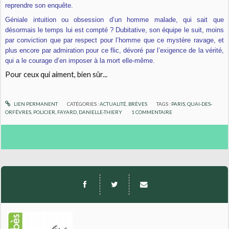
reprendre son enquête.
Géniale intuition ou obsession d’un homme malade, qui sait que
désormais le temps lui est compté ? Dubitative, son équipe le suit, moins
par conviction que par respect pour l’homme que ce mystère ravage, et
plus encore par admiration pour ce flic, dévoré par l’exigence de la vérité,
qui a le courage d’en imposer à la mort elle-même.
Pour ceux qui aiment, bien sûr...
LIEN PERMANENT
CATÉGORIES :
ACTUALITÉ
,
BRÈVES
TAGS :
PARIS
,
QUAI-DES-
ORFÈVRES
,
POLICIER
,
FAYARD
,
DANIELLE-THIERY
1
COMMENTAIRE