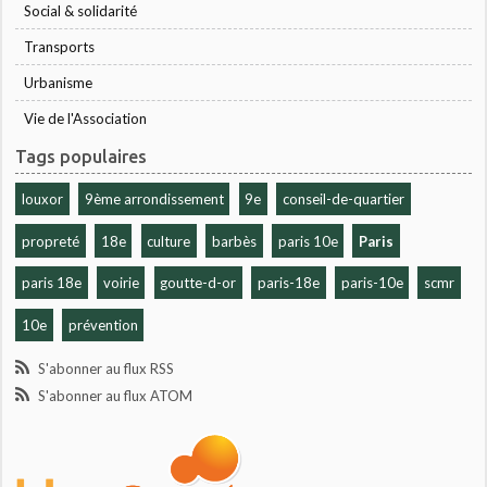
Social & solidarité
Transports
Urbanisme
Vie de l'Association
Tags populaires
louxor
9ème arrondissement
9e
conseil-de-quartier
propreté
18e
culture
barbès
paris 10e
Paris
paris 18e
voirie
goutte-d-or
paris-18e
paris-10e
scmr
10e
prévention
S'abonner au flux RSS
S'abonner au flux ATOM