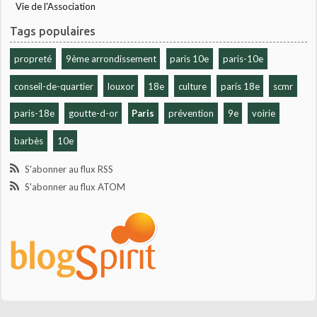
Vie de l'Association
Tags populaires
propreté
9ème arrondissement
paris 10e
paris-10e
conseil-de-quartier
louxor
18e
culture
paris 18e
scmr
paris-18e
goutte-d-or
Paris
prévention
9e
voirie
barbès
10e
S'abonner au flux RSS
S'abonner au flux ATOM