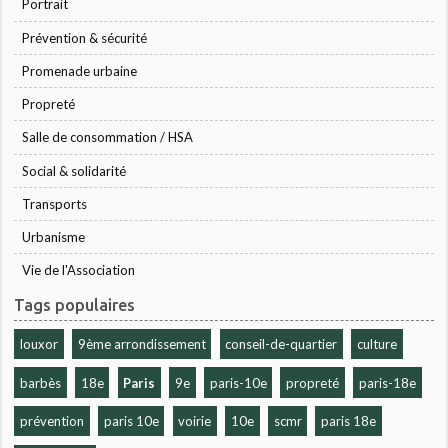
Portrait
Prévention & sécurité
Promenade urbaine
Propreté
Salle de consommation / HSA
Social & solidarité
Transports
Urbanisme
Vie de l'Association
Tags populaires
louxor
9ème arrondissement
conseil-de-quartier
culture
barbès
18e
Paris
9e
paris-10e
propreté
paris-18e
prévention
paris 10e
voirie
10e
scmr
paris 18e