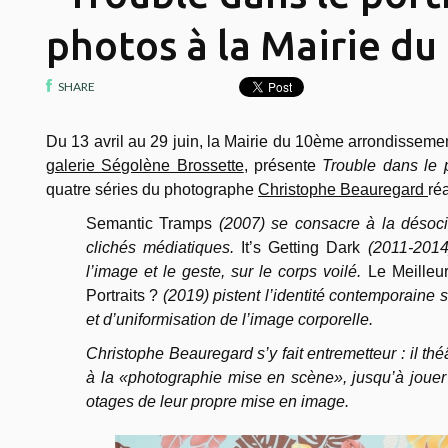
photos à la Mairie du
SHARE
Du 13 avril au 29 juin, l
a Mairie du 10ème arrondissement
galerie Ségolène Brossette
, présente
Trouble dans le p
quatre séries du photographe
Christophe Beauregard
ré
Semantic Tramps
(2007) se consacre à la désoci
clichés médiatiques.
It’s Getting Dark
(2011-2014
l’image et le geste, sur le corps voilé.
Le Meilleu
Portraits ?
(2019) pistent l’identité contemporaine 
et d’uniformisation de l’image corporelle.
Christophe Beauregard s’y fait entremetteur : il thé
à la «photographie mise en scène», jusqu’à joue
otages de leur propre mise en image.