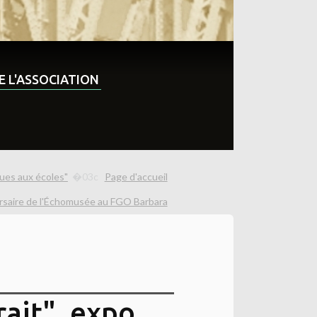
DE L'ASSOCIATION
ues aux écoles"
Page d'accueil
rsaire de l'Échomusée au FGO Barbara
rait", expo