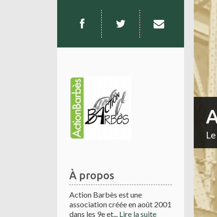
A
Le
À propos
Action Barbès est une
association créée en août 2001
dans les 9e et...
Lire la suite