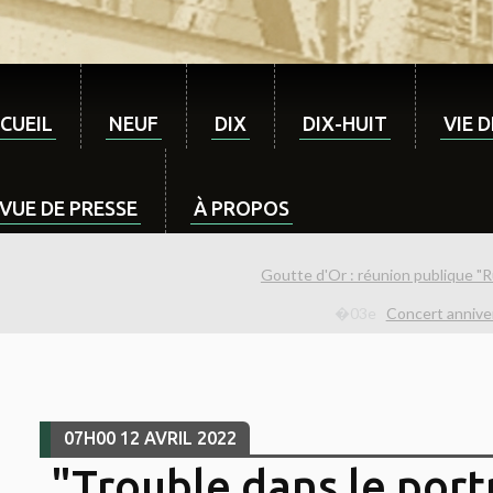
CUEIL
NEUF
DIX
DIX-HUIT
VIE 
VUE DE PRESSE
À PROPOS
Goutte d'Or : réunion publique "R
Concert annive
07H00
12
AVRIL 2022
"Trouble dans le port