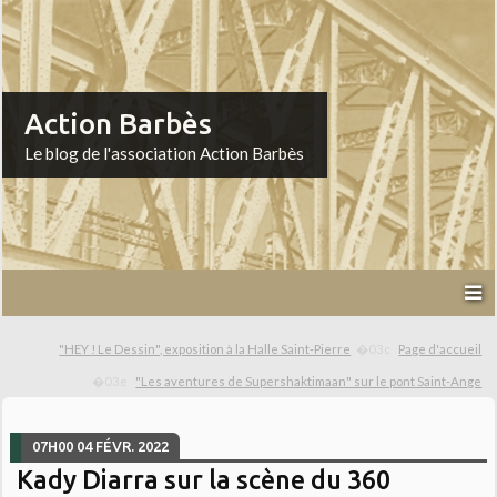
Action Barbès
Le blog de l'association Action Barbès
"HEY ! Le Dessin", exposition à la Halle Saint-Pierre
Page d'accueil
"Les aventures de Supershaktimaan" sur le pont Saint-Ange
07H00
04
FÉVR. 2022
Kady Diarra sur la scène du 360