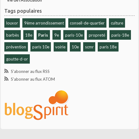
Vie de l'Association
Tags populaires
louxor
9ème arrondissement
conseil-de-quartier
culture
barbès
18e
Paris
9e
paris-10e
propreté
paris-18e
prévention
paris 10e
voirie
10e
scmr
paris 18e
goutte-d-or
S'abonner au flux RSS
S'abonner au flux ATOM