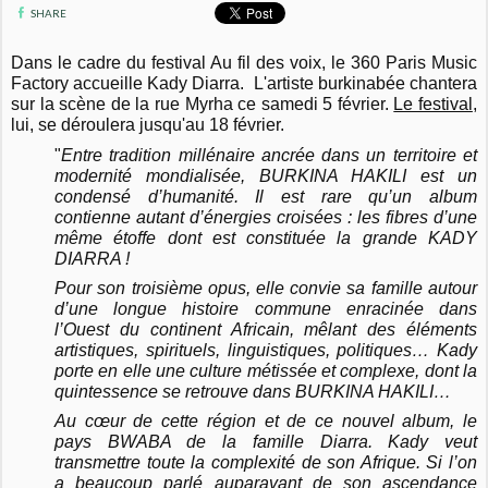
SHARE
Dans le cadre du festival Au fil des voix, le 360 Paris Music
Factory accueille Kady Diarra. L'artiste burkinabée chantera
sur la scène de la rue Myrha ce samedi 5 février.
Le festival
,
lui, se déroulera jusqu'au 18 février.
"
Entre tradition millénaire ancrée dans un territoire et
modernité mondialisée, BURKINA HAKILI est un
condensé d’humanité. Il est rare qu’un album
contienne autant d’énergies croisées : les fibres d’une
même étoffe dont est constituée la grande KADY
DIARRA !
Pour son troisième opus, elle convie sa famille autour
d’une longue histoire commune enracinée dans
l’Ouest du continent Africain, mêlant des éléments
artistiques, spirituels, linguistiques, politiques… Kady
porte en elle une culture métissée et complexe, dont la
quintessence se retrouve dans BURKINA HAKILI…
Au cœur de cette région et de ce nouvel album, le
pays BWABA de la famille Diarra. Kady veut
transmettre toute la complexité de son Afrique. Si l’on
a beaucoup parlé auparavant de son ascendance