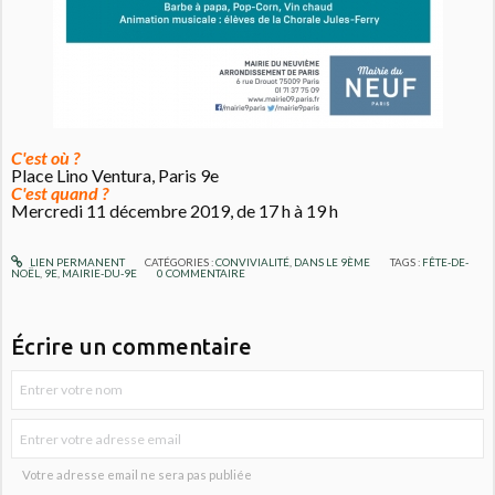
C'est où ?
Place Lino Ventura, Paris 9e
C'est quand ?
Mercredi 11 décembre 2019, de 17 h à 19 h
LIEN PERMANENT
CATÉGORIES :
CONVIVIALITÉ
,
DANS LE 9ÈME
TAGS :
FÊTE-DE-
NOËL
,
9E
,
MAIRIE-DU-9E
0
COMMENTAIRE
Écrire un commentaire
Votre adresse email ne sera pas publiée