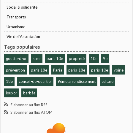
Social & solidarité
Transports
Urbanisme
Vie de l'Association
Tags populaires
goutte-d-or
scmr
paris 10e
propreté
10e
9e
prévention
paris 18e
Paris
paris-18e
paris-10e
voirie
18e
conseil-de-quartier
9ème arrondissement
culture
louxor
barbès
S'abonner au flux RSS
S'abonner au flux ATOM