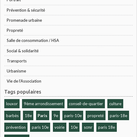
Prévention & sécurité
Promenade urbaine
Propreté
Salle de consommation / HSA
Social & solidarité
Transports
Urbanisme
Vie de l'Association
Tags populaires
louxor
9ème arrondissement
conseil-de-quartier
culture
barbès
18e
Paris
9e
paris-10e
propreté
paris-18e
prévention
paris 10e
voirie
10e
scmr
paris 18e