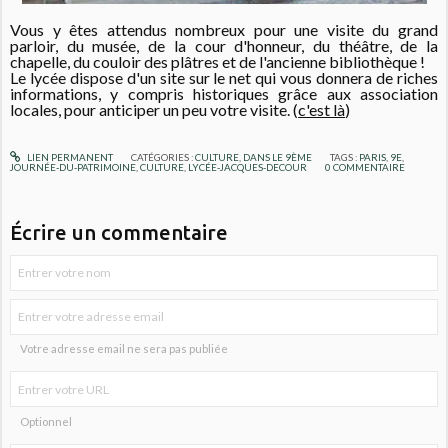
Vous y êtes attendus nombreux pour une visite du grand
parloir, du musée, de la cour d'honneur, du théâtre, de la
chapelle, du couloir des plâtres et de l'ancienne bibliothèque !
Le lycée dispose d'un site sur le net qui vous donnera de riches
informations, y compris historiques grâce aux association
locales, pour anticiper un peu votre visite. (
c'est là
)
LIEN PERMANENT
CATÉGORIES :
CULTURE
,
DANS LE 9ÈME
TAGS :
PARIS
,
9E
,
JOURNÉE-DU-PATRIMOINE
,
CULTURE
,
LYCÉE-JACQUES-DECOUR
0
COMMENTAIRE
Écrire un commentaire
Votre adresse email ne sera pas publiée
Optionnel