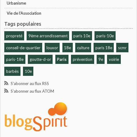
Urbanisme
Vie de l'Association
Tags populaires
propreté
9ème arrondissement
paris 10e
paris-10e
conseil-de-quartier
louxor
18e
culture
paris 18e
scmr
paris-18e
goutte-d-or
Paris
prévention
9e
voirie
barbès
10e
S'abonner au flux RSS
S'abonner au flux ATOM