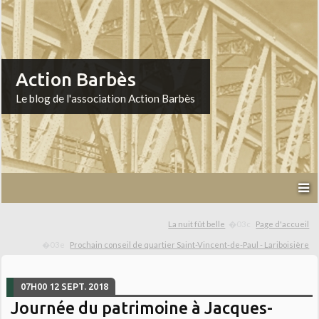
Action Barbès
Le blog de l'association Action Barbès
La nuit fût belle
Page d'accueil
Prochain conseil de quartier Saint-Vincent-de-Paul - Lariboisière
07H00
12
SEPT. 2018
Journée du patrimoine à Jacques-