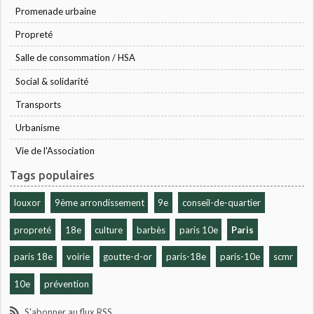
Promenade urbaine
Propreté
Salle de consommation / HSA
Social & solidarité
Transports
Urbanisme
Vie de l'Association
Tags populaires
louxor
9ème arrondissement
9e
conseil-de-quartier
propreté
18e
culture
barbès
paris 10e
Paris
paris 18e
voirie
goutte-d-or
paris-18e
paris-10e
scmr
10e
prévention
S'abonner au flux RSS