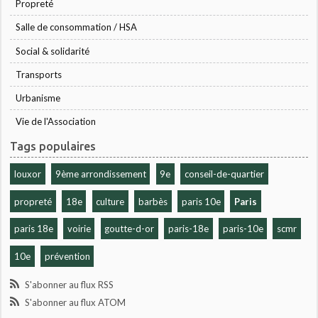
Propreté
Salle de consommation / HSA
Social & solidarité
Transports
Urbanisme
Vie de l'Association
Tags populaires
louxor
9ème arrondissement
9e
conseil-de-quartier
propreté
18e
culture
barbès
paris 10e
Paris
paris 18e
voirie
goutte-d-or
paris-18e
paris-10e
scmr
10e
prévention
S'abonner au flux RSS
S'abonner au flux ATOM