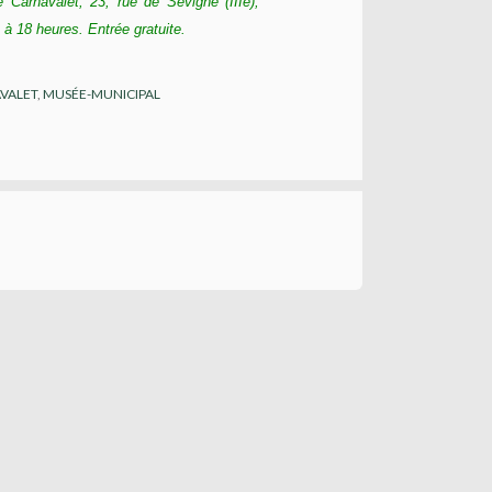
Carnavalet, 23, rue de Sévigné (IIIe),
 à 18 heures. Entrée gratuite.
VALET
,
MUSÉE-MUNICIPAL