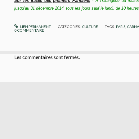
Sur les traces des premiers Parisiens
- A l’Orangerie du musée 
jusqu’au 31 décembre 2014, tous les jours sauf le lundi, de 10 heures
LIEN PERMANENT
CATÉGORIES :
CULTURE
TAGS :
PARIS
,
CARNA
0
COMMENTAIRE
Les commentaires sont fermés.