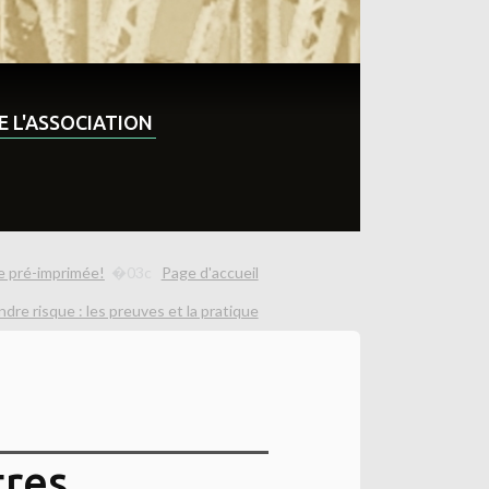
DE L'ASSOCIATION
le pré-imprimée!
Page d'accueil
re risque : les preuves et la pratique
tres