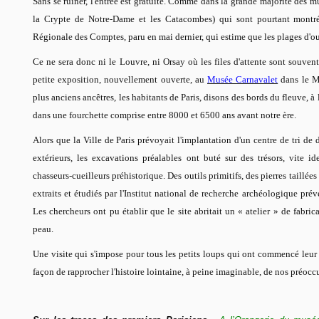
Sans se ruiner, l'entrée est gratuite. Comme dans la grande majorité des m
la Crypte de Notre-Dame et les Catacombes) qui sont pourtant montr
Régionale des Comptes, paru en mai dernier, qui estime que les plages d'ou
Ce ne sera donc ni le Louvre, ni Orsay où les files d'attente sont souven
petite exposition, nouvellement ouverte, au
Musée Carnavalet
dans le Ma
plus anciens ancêtres, les habitants de Paris, disons des bords du fleuve, à l
dans une fourchette comprise entre 8000 et 6500 ans avant notre ère.
Alors que la Ville de Paris prévoyait l'implantation d'un centre de tri de
extérieurs, les excavations préalables ont buté sur des trésors, vite 
chasseurs-cueilleurs préhistorique. Des outils primitifs, des pierres taillé
extraits et étudiés par l'Institut national de recherche archéologique pré
Les chercheurs ont pu établir que le site abritait un « atelier » de fabrica
peau.
Une visite qui s'impose pour tous les petits loups qui ont commencé leur l
façon de rapprocher l'histoire lointaine, à peine imaginable, de nos préocc