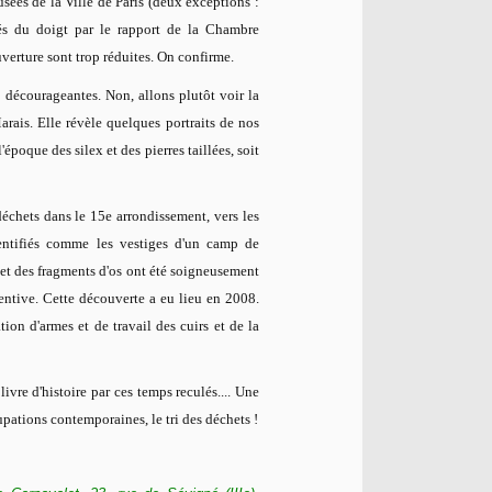
usées de la Ville de Paris (deux exceptions :
és du doigt par le rapport de la Chambre
verture sont trop réduites. On confirme.
t décourageantes. Non, allons plutôt voir la
rais. Elle révèle quelques portraits de nos
'époque des silex et des pierres taillées, soit
 déchets dans le 15e arrondissement, vers les
identifiés comme les vestiges d'un camp de
es et des fragments d'os ont été soigneusement
ventive. Cette découverte a eu lieu en 2008.
tion d'armes et de travail des cuirs et de la
ivre d'histoire par ces temps reculés.... Une
upations contemporaines, le tri des déchets !