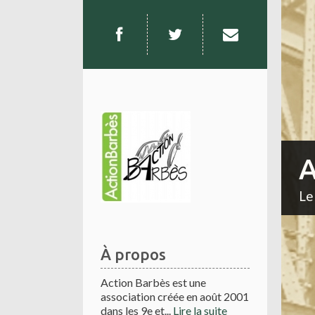
A
Le
À propos
Action Barbès est une
association créée en août 2001
dans les 9e et...
Lire la suite