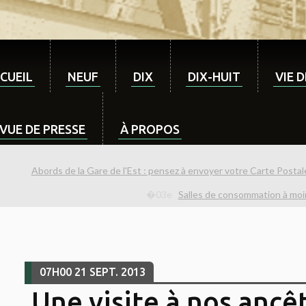
CUEIL
NEUF
DIX
DIX-HUIT
VIE 
VUE DE PRESSE
À PROPOS
Abords de la Gare de l'Est : pensez à envoyer votre Carte Posta
Salles de consommation à moind
07H00
21
SEPT. 2013
Une visite à nos ancê