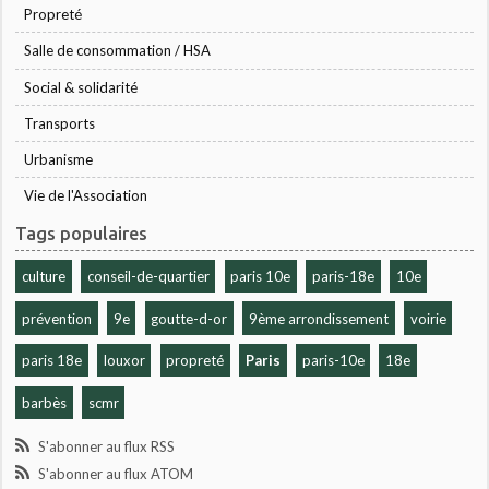
Propreté
Salle de consommation / HSA
Social & solidarité
Transports
Urbanisme
Vie de l'Association
Tags populaires
culture
conseil-de-quartier
paris 10e
paris-18e
10e
prévention
9e
goutte-d-or
9ème arrondissement
voirie
paris 18e
louxor
propreté
Paris
paris-10e
18e
barbès
scmr
S'abonner au flux RSS
S'abonner au flux ATOM