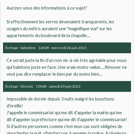
Aurizez-vous des informations à ce sujet?
Si effectivement les verres devenaient transparents, les
usagers du métro auraient une "magnifique vue" sur les
appartements du boulevard de la chapelle....
Écrit par :
Valentine
16h09
-
mercredi 26
juin 2013
Ce serait juste la fin d'un non vis-à-vis très agréable pour nous
qui habitons juste en face. Une vraie moins-value.....Rénover ne
veut pas dire remplacer le bien par du moins bien...
Écrit par :
Vincent
15h08
-
samedi 29
juin 2013
Impossible de dormir depuis 3 nuits malgré les bouchons
d'oreille!
J'appelle le commissariat qui me dit d'appeler la mairie qui me
dit d'appeler la préfecture qui me dit d'appeler le commissariat!
Si d'autres personnes comme c'est mon cas sont obligées de
vivre l'enfer la nuit, n'hésitez pas à appeler la police. A plusieurs