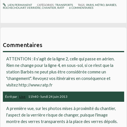
LIEN PERMANENT
CATÉGORIES :
TRANSPORTS
TAGS :
PARIS
,
MÉTRO
,
BARBÈS
,
ROCHECHOUART
,
VERRIÈRE
,
CHANTIER
,
RATP
6
COMMENTAIRES
Commentaires
ATTENTION : il s'agit de la ligne 2, celle qui passe en aérien.
Rien ne change pour la ligne 4, en sous-sol, si ce n'est que la
station Barbès ne peut plus être considérée comme un
"changement". Revoyez vos itinéraires en conséquence et
visitez http://www.ratp.fr
Écrit par :
Lise
11h40
-
lundi 24
juin 2013
A première vue, sur les photos mises à proximité du chantier,
l'aspect de la verrière risque de changer, puisque l'image
montre des verres transparents à la place des verres dépolis.