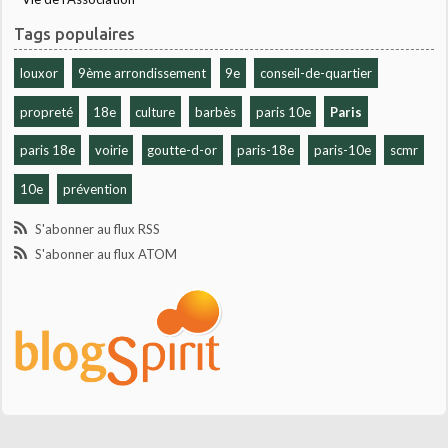
Tags populaires
louxor
9ème arrondissement
9e
conseil-de-quartier
propreté
18e
culture
barbès
paris 10e
Paris
paris 18e
voirie
goutte-d-or
paris-18e
paris-10e
scmr
10e
prévention
S'abonner au flux RSS
S'abonner au flux ATOM